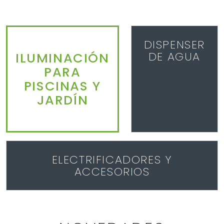
DISPENSER
DE AGUA
ILUMINACIÓN
PARA
PISCINAS Y
JARDÍN
ELECTRIFICADORES Y
ACCESORIOS